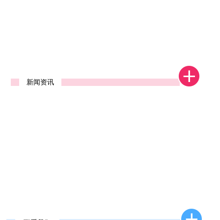
1
2
新闻资讯
新款去石机发布
2026年新