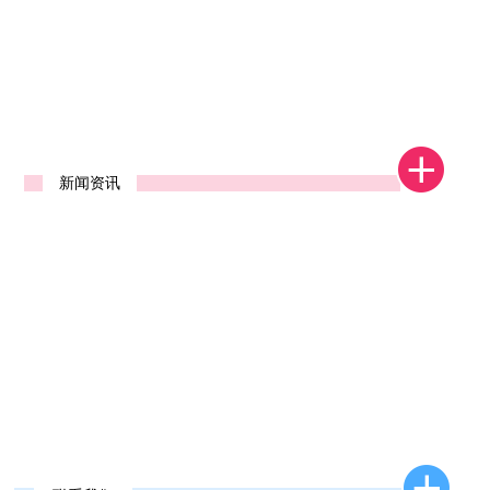
1
2
新闻资讯
新款去石机发布
2026年新