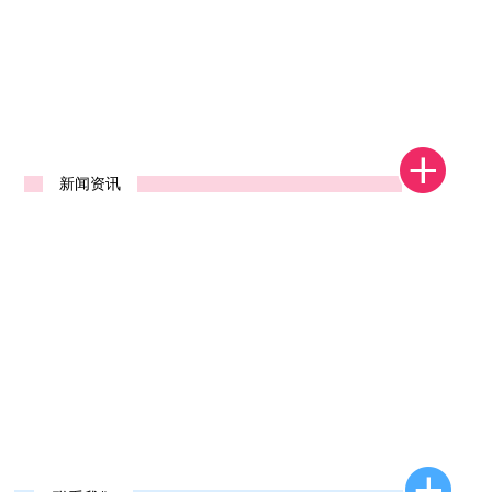
1
2
新闻资讯
新款去石机发布
2026年新