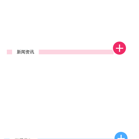
1
2
新闻资讯
新款去石机发布
2026年新