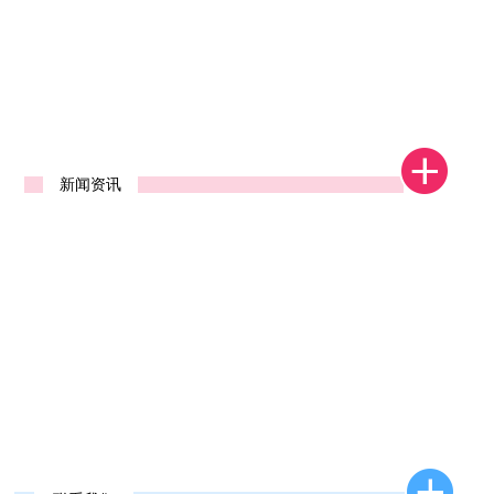
1
2
新闻资讯
新款去石机发布
2026年新