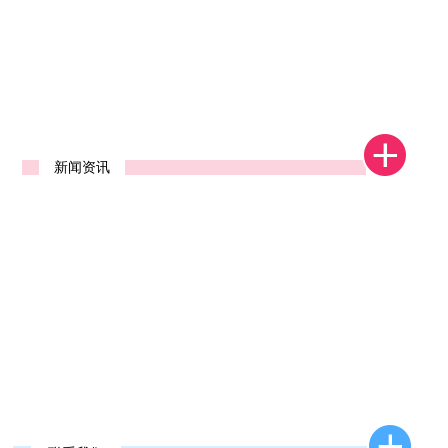
1
2
新闻资讯
新款去石机发布
2026年新